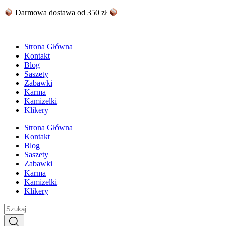
Skip
Darmowa dostawa od 350 zł
to
content
Strona Główna
Kontakt
Blog
Saszety
Zabawki
Karma
Kamizelki
Klikery
Strona Główna
Kontakt
Blog
Saszety
Zabawki
Karma
Kamizelki
Klikery
Search
...