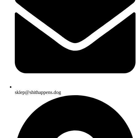
sklep@shithappens.dog