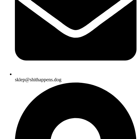
sklep@shithappens.dog