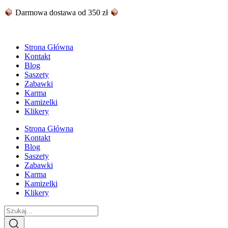
Skip
Darmowa dostawa od 350 zł
to
content
Strona Główna
Kontakt
Blog
Saszety
Zabawki
Karma
Kamizelki
Klikery
Strona Główna
Kontakt
Blog
Saszety
Zabawki
Karma
Kamizelki
Klikery
Search
...