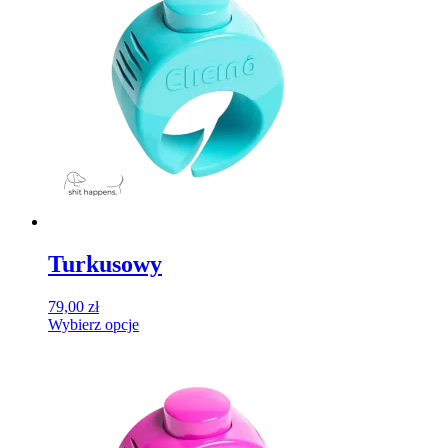
wariantów.
Opcje
można
wybrać
na
stronie
produktu
Turkusowy
79,00
zł
Wybierz opcje
Ten
produkt
ma
wiele
wariantów.
Opcje