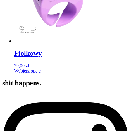
stronie
produktu
Fiołkowy
79,00
zł
Wybierz opcje
Ten
produkt
shit happens.
ma
wiele
wariantów.
Opcje
można
wybrać
na
stronie
produktu