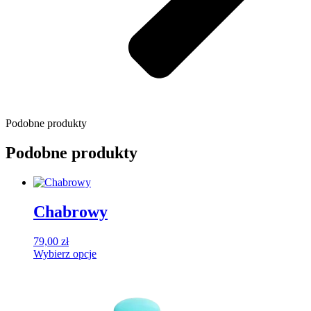
Podobne produkty
Podobne produkty
Chabrowy
79,00
zł
Wybierz opcje
Ten
produkt
ma
wiele