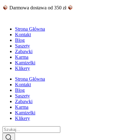
Skip
Darmowa dostawa od 350 zł
to
content
Strona Główna
Kontakt
Blog
Saszety
Zabawki
Karma
Kamizelki
Klikery
Strona Główna
Kontakt
Blog
Saszety
Zabawki
Karma
Kamizelki
Klikery
Search
...