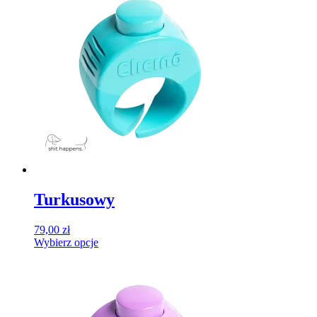
wiele
wariantów.
Opcje
można
wybrać
na
stronie
produktu
Turkusowy
79,00
zł
Wybierz opcje
Ten
produkt
ma
wiele
wariantów.