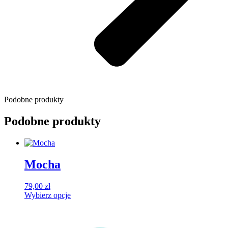
Podobne produkty
Podobne produkty
Mocha
79,00
zł
Wybierz opcje
Ten
produkt
ma