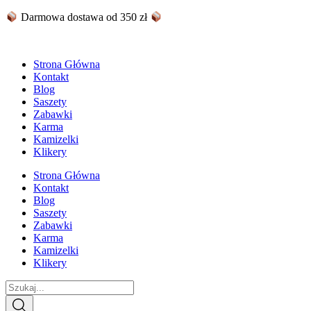
Skip
Darmowa dostawa od 350 zł
to
content
Strona Główna
Kontakt
Blog
Saszety
Zabawki
Karma
Kamizelki
Klikery
Strona Główna
Kontakt
Blog
Saszety
Zabawki
Karma
Kamizelki
Klikery
Search
...