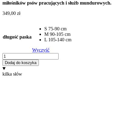
miłośników psów pracujących i służb mundurowych.
349,00
zł
S 75-90 cm
M 90-105 cm
długość paska
L 105-140 cm
Wyczyść
ilość
Moro
Dodaj do koszyka
kilka słów