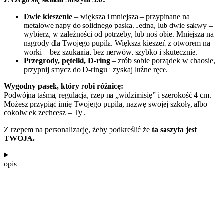
Dwie kieszenie
– większa i mniejsza – przypinane na
metalowe napy do solidnego paska. Jedna, lub dwie sakwy –
wybierz, w zależności od potrzeby, lub noś obie. Mniejsza na
nagrody dla Twojego pupila. Większa kieszeń z otworem na
worki – bez szukania, bez nerwów, szybko i skutecznie.
Przegrody, pętelki, D-ring
– zrób sobie porządek w chaosie,
przypnij smycz do D-ringu i zyskaj luźne ręce.
Wygodny pasek, który robi różnicę:
Podwójna taśma, regulacja, rzep na „widzimisię” i szerokość 4 cm.
Możesz przypiąć imię Twojego pupila, nazwę swojej szkoły, albo
cokolwiek zechcesz – Ty .
Z rzepem na personalizację, żeby podkreślić że
ta saszyta jest
TWOJA.
opis