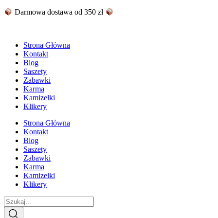
Skip
Darmowa dostawa od 350 zł
to
content
Strona Główna
Kontakt
Blog
Saszety
Zabawki
Karma
Kamizelki
Klikery
Strona Główna
Kontakt
Blog
Saszety
Zabawki
Karma
Kamizelki
Klikery
Search
...