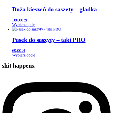
Duża kieszeń do saszety – gładka
180,00
zł
Wybierz opcje
Ten
produkt
ma
Pasek do saszyty – taki PRO
wiele
wariantów.
69,00
zł
Opcje
Wybierz opcje
można
Ten
wybrać
produkt
shit happens.
na
ma
stronie
wiele
produktu
wariantów.
Opcje
można
wybrać
na
stronie
produktu