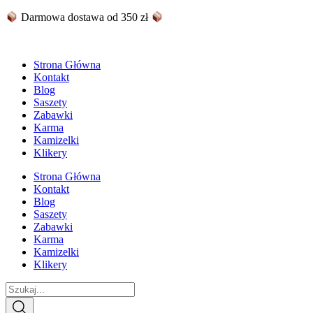
Skip
Darmowa dostawa od 350 zł
to
content
Strona Główna
Kontakt
Blog
Saszety
Zabawki
Karma
Kamizelki
Klikery
Strona Główna
Kontakt
Blog
Saszety
Zabawki
Karma
Kamizelki
Klikery
Search
...