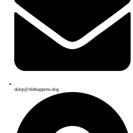
sklep@shithappens.dog