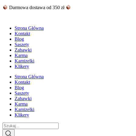
Skip
Darmowa dostawa od 350 zł
to
content
Strona Główna
Kontakt
Blog
Saszety
Zabawki
Karma
Kamizelki
Klikery
Strona Główna
Kontakt
Blog
Saszety
Zabawki
Karma
Kamizelki
Klikery
Search
...