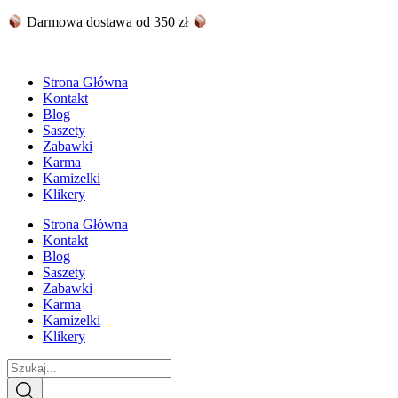
Skip
Darmowa dostawa od 350 zł
to
content
Strona Główna
Kontakt
Blog
Saszety
Zabawki
Karma
Kamizelki
Klikery
Strona Główna
Kontakt
Blog
Saszety
Zabawki
Karma
Kamizelki
Klikery
Search
...