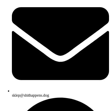
sklep@shithappens.dog