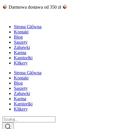
Skip
Darmowa dostawa od 350 zł
to
content
Strona Główna
Kontakt
Blog
Saszety
Zabawki
Karma
Kamizelki
Klikery
Strona Główna
Kontakt
Blog
Saszety
Zabawki
Karma
Kamizelki
Klikery
Search
...