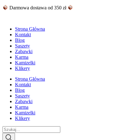
Skip
Darmowa dostawa od 350 zł
to
content
Strona Główna
Kontakt
Blog
Saszety
Zabawki
Karma
Kamizelki
Klikery
Strona Główna
Kontakt
Blog
Saszety
Zabawki
Karma
Kamizelki
Klikery
Search
...