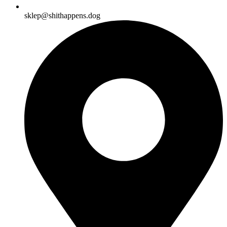
sklep@shithappens.dog