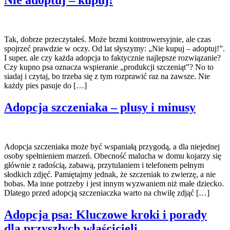
Nie adoptuj – kupuj!
Tak, dobrze przeczytałeś. Może brzmi kontrowersyjnie, ale czas
spojrzeć prawdzie w oczy. Od lat słyszymy: „Nie kupuj – adoptuj!”.
I super, ale czy każda adopcja to faktycznie najlepsze rozwiązanie?
Czy kupno psa oznacza wspieranie „produkcji szczeniąt”? No to
siadaj i czytaj, bo trzeba się z tym rozprawić raz na zawsze. Nie
każdy pies pasuje do […]
Adopcja szczeniaka – plusy i minusy
Adopcja szczeniaka może być wspaniałą przygodą, a dla niejednej
osoby spełnieniem marzeń. Obecność malucha w domu kojarzy się
głównie z radością, zabawą, przytulaniem i telefonem pełnym
słodkich zdjęć. Pamiętajmy jednak, że szczeniak to zwierzę, a nie
bobas. Ma inne potrzeby i jest innym wyzwaniem niż małe dziecko.
Dlatego przed adopcją szczeniaczka warto na chwilę zdjąć […]
Adopcja psa: Kluczowe kroki i porady
dla przyszłych właścicieli