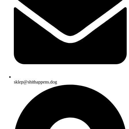
sklep@shithappens.dog