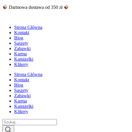
Skip
Darmowa dostawa od 350 zł
to
content
Strona Główna
Kontakt
Blog
Saszety
Zabawki
Karma
Kamizelki
Klikery
Strona Główna
Kontakt
Blog
Saszety
Zabawki
Karma
Kamizelki
Klikery
Search
...